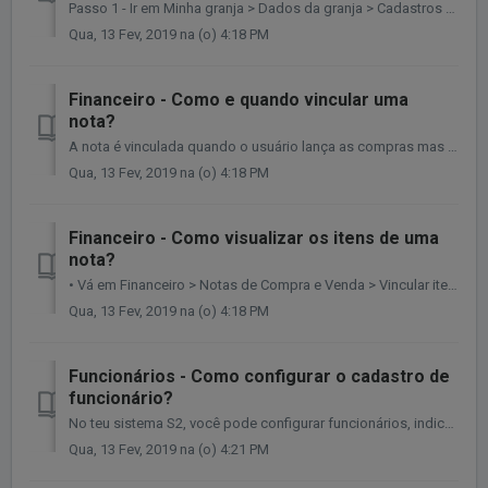
Passo 1 - Ir em Minha granja > Dados da granja > Cadastros > Vacina/Medicamento. OBS: O cadastro também poderá ser realizado durante a compra ou v...
Qua, 13 Fev, 2019 na (o) 4:18 PM
Financeiro - Como e quando vincular uma
nota?
A nota é vinculada quando o usuário lança as compras mas faltam alguns itens. (Ex: bisnaga, vassoura, etc). • Vá em Financeiro > Notas de compra e ve...
Qua, 13 Fev, 2019 na (o) 4:18 PM
Financeiro - Como visualizar os itens de uma
nota?
• Vá em Financeiro > Notas de Compra e Venda > Vincular itens à nota. * Na listagem das notas, clique 2 vezes sobre a que você deseja visualizar. ...
Qua, 13 Fev, 2019 na (o) 4:18 PM
Funcionários - Como configurar o cadastro de
funcionário?
No teu sistema S2, você pode configurar funcionários, indicando a quantidade de horas trabalhadas em cada fase. Quando o funcionário deixa de trabalhar...
Qua, 13 Fev, 2019 na (o) 4:21 PM