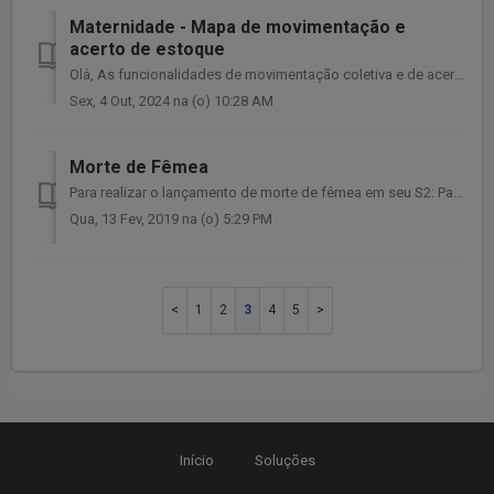
Maternidade - Mapa de movimentação e
acerto de estoque
Olá, As funcionalidades de movimentação coletiva e de acerto de estoque estarão disponíveis no sistema quando as configurações obedecerem alguns critérios....
Sex, 4 Out, 2024 na (o) 10:28 AM
Morte de Fêmea
Para realizar o lançamento de morte de fêmea em seu S2: Passo 1 - Vá em Manejo> Lançamento> Plantel > Clique em “Morte de Fêmea/Macho” > ...
Qua, 13 Fev, 2019 na (o) 5:29 PM
1
2
3
4
5
Início
Soluções