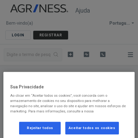
Ajuda
Bem-vindo(a)
Portugu...
LOGIN
REGISTRAR
Página inicial de soluções
Agriness S2
Sua Privacidade
Ao clicar em “Aceitar todos os cookies”, você concorda com o
S2 Comercial e Multiplicadora
armazenamento de cookies no seu dispositivo para melhorar a
navegação no site, analisar o uso do site e ajudar em nossos esforços de
marketing. Para mais informaçōes, consulte a nossa
Fábrica de ração - Como configurar a fábrica
de ração?
Passo 1 - Ir em Fábrica de Ração > Lançamentos > Configurações. Passo 2 - Configure cada módulo do Fábrica: Geral Em < Gerais > será...
Rejeitar todos
Aceitar todos os cookies
Qua, 13 Fev, 2019 na (o) 4:15 PM