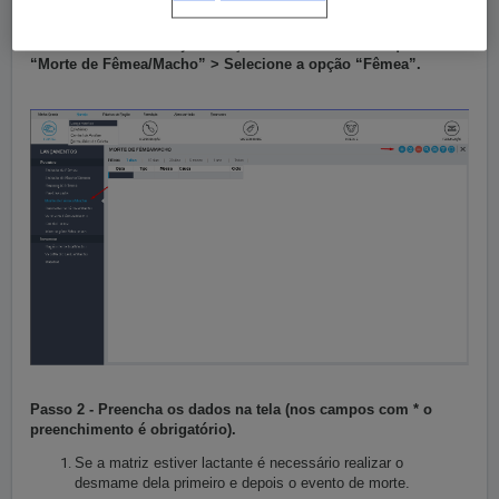
Passo 1 -
Vá em
Manejo> Lançamento> Plantel > Clique em
“Morte de Fêmea/Macho” > Selecione a opção “Fêmea”.
Passo 2 -
Preencha os dados na tela
(nos campos com * o
preenchimento é obrigatório).
Se a matriz estiver lactante é necessário realizar o
desmame dela primeiro e depois o evento de morte.