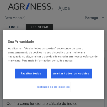
Ajuda
Bem-vindo(a)
Portugu...
LOGIN
REGISTRAR
Sua Privacidade
Ao clicar em “Aceitar todos os cookies”, você concorda com o
armazenamento de cookies no seu dispositivo para melhorar a
navegação no site, analisar o uso do site e ajudar em nossos esforços de
marketing. Para mais informaçōes, consulte a nossa
Página inicial de soluções
Agriness S4
P+1
Rejeitar todos
Aceitar todos os cookies
% de mortalidade de leitões relacionado aos
desmames totais
Imprimir
Definições de cookies
Modificado em: Sex, 2 Ago, 2024 na (o) 4:43 PM
Confira como funciona o cálculo do índice: