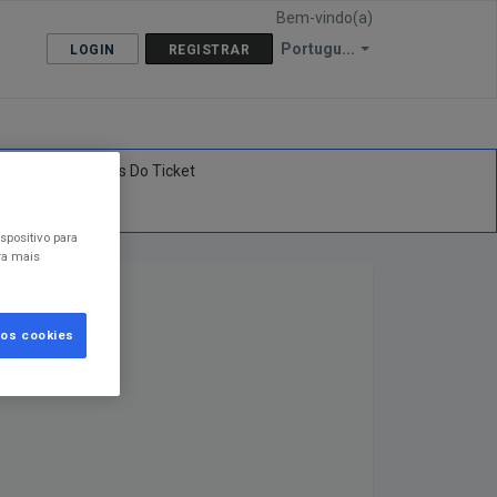
Bem-vindo(a)
Portugu...
LOGIN
REGISTRAR
Verificar O Status Do Ticket
spositivo para
ra mais
 os cookies