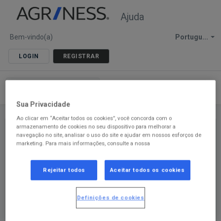
Ajuda
Bem-vindo(a)
Portugu...
LOGIN
REGISTRAR
Sua Privacidade
Ao clicar em “Aceitar todos os cookies”, você concorda com o
armazenamento de cookies no seu dispositivo para melhorar a
navegação no site, analisar o uso do site e ajudar em nossos esforços de
Página inicial de soluções
Agriness S2
S2 Comercial e
marketing. Para mais informaçōes, consulte a nossa
Multiplicadora
Como configurar o cadastro de causa?
Rejeitar todos
Aceitar todos os cookies
Modificado em: Qua, 13 Fev, 2019 na (o) 4:20 PM
Imprimir
Definições de cookies
O sistema S2 já traz 28 causas pré-configuradas podendo ser
adicionadas conforme a realidade de sua granja.