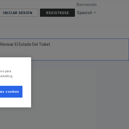
Bienvenido
Spanish
INICIAR SESIÓN
REGÍSTRESE
Revisar El Estado Del Ticket
ivo para
arketing.
las cookies